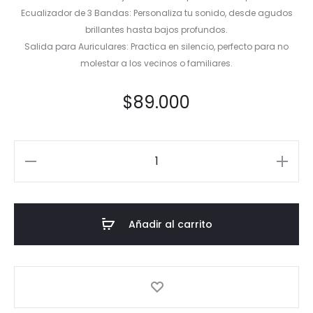
Ecualizador de 3 Bandas: Personaliza tu sonido, desde agudos
brillantes hasta bajos profundos.
Salida para Auriculares: Practica en silencio, perfecto para no
molestar a los vecinos o familiares.
$
89.000
Cantidad
Añadir al carrito