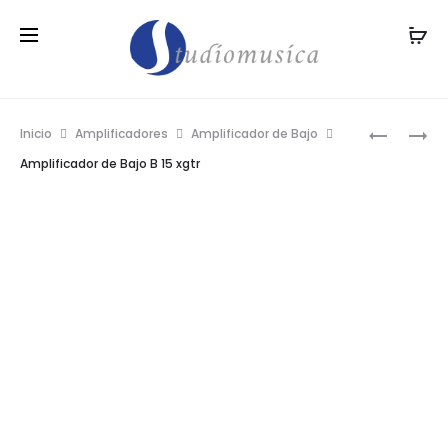
Prod
AMPLIFI
GUITARR
Inicio
Amplificadores
Amplificador de Bajo
DE
ELECTRO
navig
Amplificador de Bajo B 15 xgtr
GUITARR
SEVILLAN
ELECTRI
41
XGTR
15