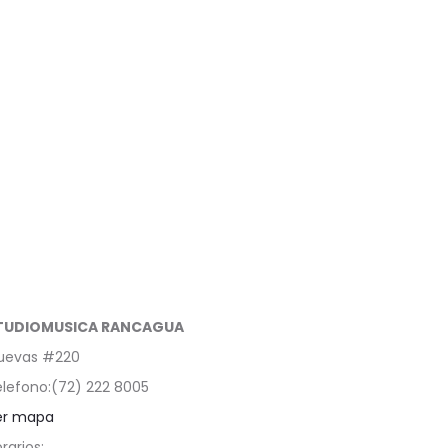
TUDIOMUSICA RANCAGUA
uevas #220
lefono:(72) 222 8005
er mapa
rarios: