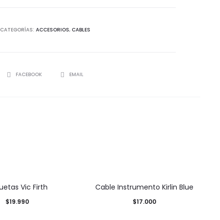
CATEGORÍAS:
ACCESORIOS
,
CABLES
SHARE
FACEBOOK
EMAIL
uetas Vic Firth
Cable Instrumento Kirlin Blue
$
19.990
$
17.000