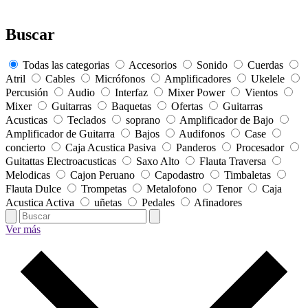
Buscar
Todas las categorias
Accesorios
Sonido
Cuerdas
Atril
Cables
Micrófonos
Amplificadores
Ukelele
Percusión
Audio
Interfaz
Mixer Power
Vientos
Mixer
Guitarras
Baquetas
Ofertas
Guitarras
Acusticas
Teclados
soprano
Amplificador de Bajo
Amplificador de Guitarra
Bajos
Audifonos
Case
concierto
Caja Acustica Pasiva
Panderos
Procesador
Guitattas Electroacusticas
Saxo Alto
Flauta Traversa
Melodicas
Cajon Peruano
Capodastro
Timbaletas
Flauta Dulce
Trompetas
Metalofono
Tenor
Caja
Acustica Activa
uñetas
Pedales
Afinadores
Ver más