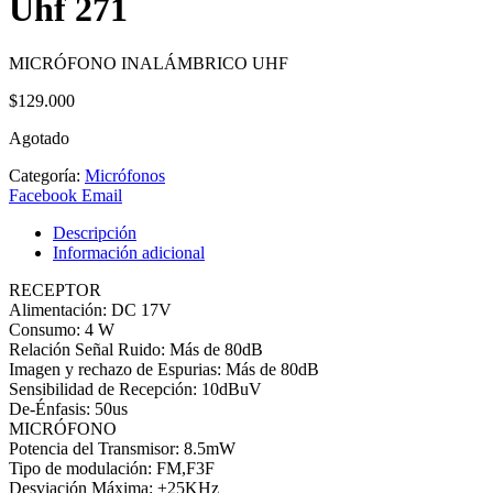
Uhf 271
MICRÓFONO INALÁMBRICO UHF
$
129.000
Agotado
Categoría:
Micrófonos
Share
Facebook
Email
Descripción
Información adicional
RECEPTOR
Alimentación: DC 17V
Consumo: 4 W
Relación Señal Ruido: Más de 80dB
Imagen y rechazo de Espurias: Más de 80dB
Sensibilidad de Recepción: 10dBuV
De-Énfasis: 50us
MICRÓFONO
Potencia del Transmisor: 8.5mW
Tipo de modulación: FM,F3F
Desviación Máxima: ±25KHz