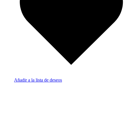
Añadir a la lista de deseos
A
a
c