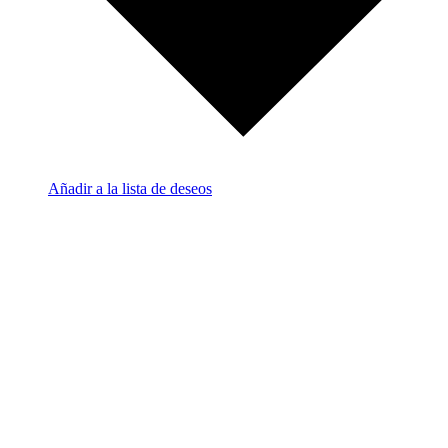
Añadir a la lista de deseos
A
a
c