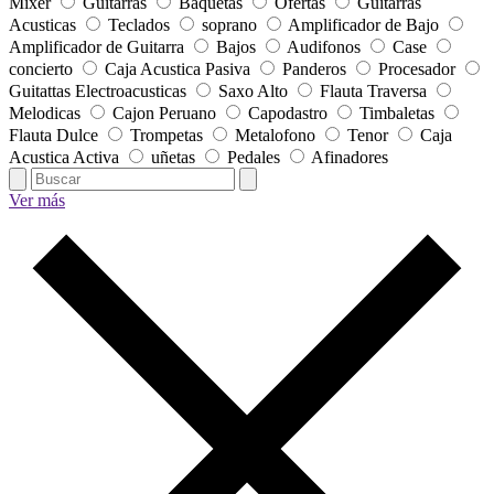
Mixer
Guitarras
Baquetas
Ofertas
Guitarras
Acusticas
Teclados
soprano
Amplificador de Bajo
Amplificador de Guitarra
Bajos
Audifonos
Case
concierto
Caja Acustica Pasiva
Panderos
Procesador
Guitattas Electroacusticas
Saxo Alto
Flauta Traversa
Melodicas
Cajon Peruano
Capodastro
Timbaletas
Flauta Dulce
Trompetas
Metalofono
Tenor
Caja
Acustica Activa
uñetas
Pedales
Afinadores
Ver más