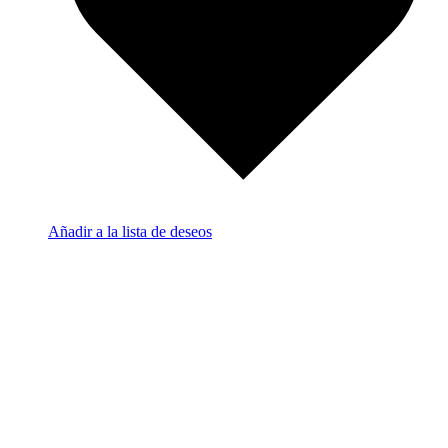
Añadir a la lista de deseos
A
a
c