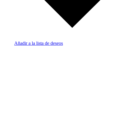
Añadir a la lista de deseos
L
m