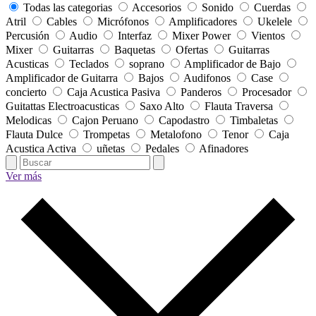
Todas las categorias
Accesorios
Sonido
Cuerdas
Atril
Cables
Micrófonos
Amplificadores
Ukelele
Percusión
Audio
Interfaz
Mixer Power
Vientos
Mixer
Guitarras
Baquetas
Ofertas
Guitarras
Acusticas
Teclados
soprano
Amplificador de Bajo
Amplificador de Guitarra
Bajos
Audifonos
Case
concierto
Caja Acustica Pasiva
Panderos
Procesador
Guitattas Electroacusticas
Saxo Alto
Flauta Traversa
Melodicas
Cajon Peruano
Capodastro
Timbaletas
Flauta Dulce
Trompetas
Metalofono
Tenor
Caja
Acustica Activa
uñetas
Pedales
Afinadores
Ver más