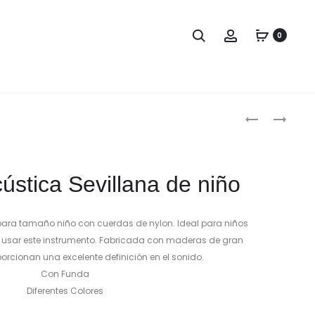
0
Produc
CASE
INTERFAZ
GUITARRA
ESI
naviga
ACÚSTICA
U22
SONNET
XT
ústica Sevillana de niño
para tamaño niño con cuerdas de nylon. Ideal para niños
usar este instrumento. Fabricada con maderas de gran
orcionan una excelente definición en el sonido.
Con Funda
Diferentes Colores