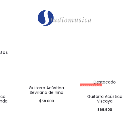
ctos
Destacado
DESTACADO
Guitarra Acústica
Sevillana de niño
ica
Guitarra Acústica
unda
Vizcaya
$
59.000
$
69.900