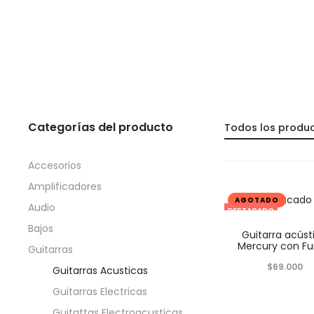
Categorías del producto
Todos los produ
Accesorios
Amplificadores
Destacado
Audio
DESTACADO
Bajos
Guitarra acúst
Mercury con F
Guitarras
$
69.000
Guitarras Acusticas
Guitarras Electricas
Guitattas Electroacusticas