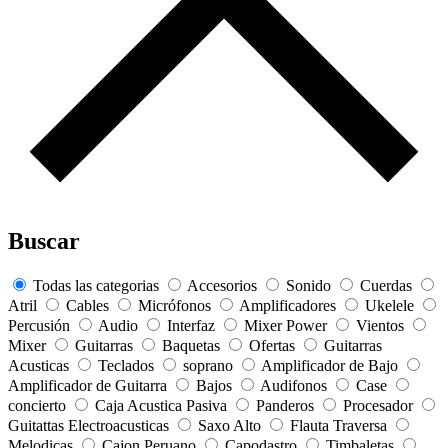
Buscar
Todas las categorias
Accesorios
Sonido
Cuerdas
Atril
Cables
Micrófonos
Amplificadores
Ukelele
Percusión
Audio
Interfaz
Mixer Power
Vientos
Mixer
Guitarras
Baquetas
Ofertas
Guitarras
Acusticas
Teclados
soprano
Amplificador de Bajo
Amplificador de Guitarra
Bajos
Audifonos
Case
concierto
Caja Acustica Pasiva
Panderos
Procesador
Guitattas Electroacusticas
Saxo Alto
Flauta Traversa
Melodicas
Cajon Peruano
Capodastro
Timbaletas