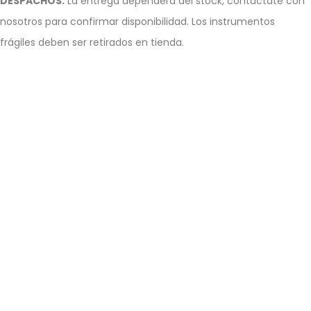
DESPACHOS:
La entrega dependerá del stock, c
ontáctate con
nosotros para confirmar disponibilidad. Los instrumentos
frágiles deben ser retirados en tienda.