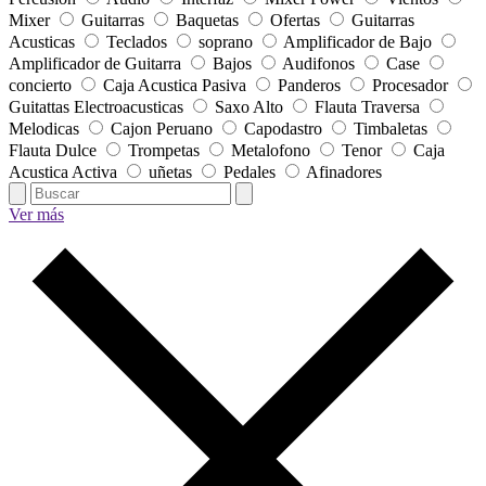
Mixer
Guitarras
Baquetas
Ofertas
Guitarras
Acusticas
Teclados
soprano
Amplificador de Bajo
Amplificador de Guitarra
Bajos
Audifonos
Case
concierto
Caja Acustica Pasiva
Panderos
Procesador
Guitattas Electroacusticas
Saxo Alto
Flauta Traversa
Melodicas
Cajon Peruano
Capodastro
Timbaletas
Flauta Dulce
Trompetas
Metalofono
Tenor
Caja
Acustica Activa
uñetas
Pedales
Afinadores
Ver más