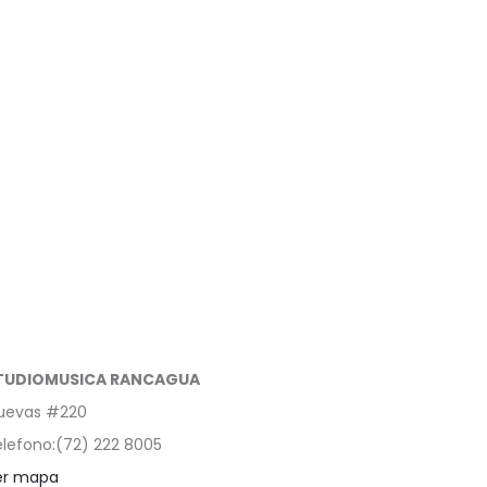
TUDIOMUSICA RANCAGUA
uevas #220
lefono:(72) 222 8005
er mapa