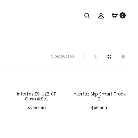
0
5 productos
Interfaz ESI U22 XT
Interfaz Skp Smart Track
CosmikSet
2
$
259.990
$
65.000