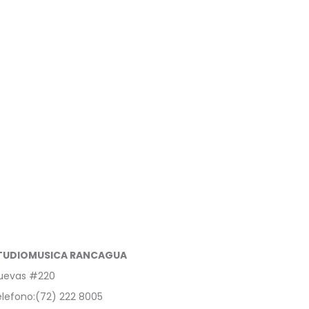
TUDIOMUSICA RANCAGUA
uevas #220
lefono:(72) 222 8005